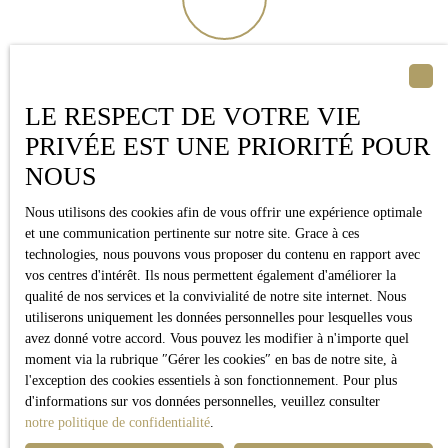
LA VENTE
A TERMES
LE RESPECT DE VOTRE VIE
Offre une solution intéressante pour les investisseurs immobiliers
PRIVÉE EST UNE PRIORITÉ POUR
à la recherche d'un rendement stable à long terme. En optant
NOUS
pour un viager vente à terme, vous pouvez acquérir un bien
immobilier en versant des mensualités régulières sur une période
Nous utilisons des cookies afin de vous offrir une expérience optimale
et une communication pertinente sur notre site. Grace à ces
définie.
technologies, nous pouvons vous proposer du contenu en rapport avec
À l'échéance du terme convenu, vous devenez pleinement
vos centres d'intérêt. Ils nous permettent également d'améliorer la
propriétaire du bien. Cette forme d'investissement immobilier
qualité de nos services et la convivialité de notre site internet. Nous
permet de planifier financièrement votre avenir et de bénéficier
utiliserons uniquement les données personnelles pour lesquelles vous
des avantages du viager.
avez donné votre accord. Vous pouvez les modifier à n'importe quel
moment via la rubrique ″Gérer les cookies″ en bas de notre site, à
l'exception des cookies essentiels à son fonctionnement. Pour plus
d'informations sur vos données personnelles, veuillez consulter
notre politique de confidentialité
.
Acheter en viager