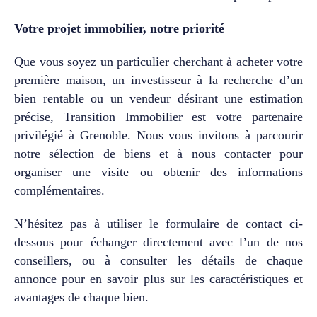
maîtrisés, offrant une
expérience de vie fluide et
Votre projet immobilier, notre priorité
élégante, où chaque espace
trouve naturellement sa
Que vous soyez un particulier cherchant à acheter votre
place. Transition Immobilier
accompagne une clientèle
première maison, un investisseur à la recherche d’un
exigeante dans la réalisation
bien rentable ou un vendeur désirant une estimation
de projets immobiliers sur
précise, Transition Immobilier est votre partenaire
mesure, avec discrétion et
privilégié à Grenoble. Nous vous invitons à parcourir
engagement. 📞 Nous vous
notre sélection de biens et à nous contacter pour
invitons à nous contacter
pour une découverte privée
organiser une visite ou obtenir des informations
de ce bien confidentiel.
complémentaires.
N’hésitez pas à utiliser le formulaire de contact ci-
dessous pour échanger directement avec l’un de nos
conseillers, ou à consulter les détails de chaque
annonce pour en savoir plus sur les caractéristiques et
avantages de chaque bien.