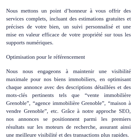
verdure, soigneusement
Nous mettons un point d’honneur à vous offrir des
aménagé. La piscine,
parfaitement intégrée dans
services complets, incluant des estimations gratuites et
son environnement,
précises de votre bien, un suivi personnalisé et une
prolonge naturellement les
mise en valeur efficace de votre propriété sur tous les
espaces de vie et invite à la
supports numériques.
détente dans un cadre
préservé. Terrasses,
perspectives végétales et
Optimisation pour le référencement
zones ombragées composent
un lieu de vie harmonieux,
Nous nous engageons à maintenir une visibilité
propice aux instants partagés
maximale pour nos biens immobiliers, en optimisant
comme aux moments plus
chaque annonce avec des descriptions détaillées et des
intimistes. Les prestations
ont été sélectionnées avec
mots-clés pertinents tels que “vente immobilière
exigence pour garantir un
Grenoble”, “agence immobilière Grenoble”, “maison à
confort optimal en toute
vendre Grenoble”, etc. Grâce à notre approche SEO,
saison, dans une maison
nos annonces se positionnent parmi les premiers
entretenue avec le plus grand
soin. Une propriété
résultats sur les moteurs de recherche, assurant ainsi
équilibrée, aux volumes
une meilleure visibilité et des transactions plus rapides.