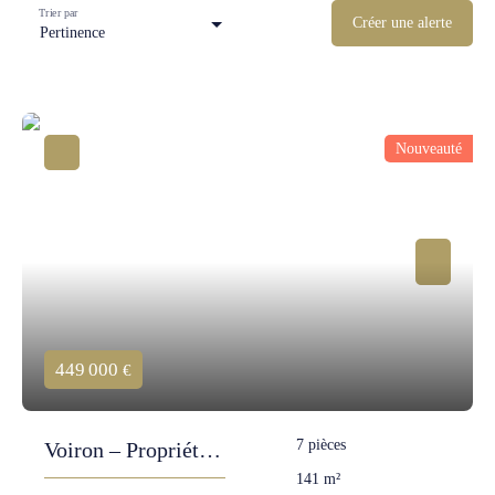
Trier par
Créer une alerte
Pertinence
Nouveauté
449 000
€
7
pièces
Voiron – Propriété
141
m²
élégante avec