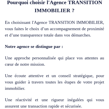
Pourquoi choisir l'Agence TRANSITION
parfaitement intégrée,
IMMOBILIER ?
conjugue lignes épurées et
fonctionnalité, dans un esprit
résolument contemporain.
En choisissant l'Agence TRANSITION IMMOBILIER,
La maison offre une qualité
vous faites le choix d’un accompagnement de proximité
de vie rare grâce à sa
et d’une transparence totale dans vos démarches.
configuration
majoritairement de plain-
pied, avec trois chambres
Notre agence se distingue par :
élégantes, pensées pour le
confort et la tranquillité. À
Une approche personnalisée qui place vos attentes au
l’écart, une suite
cœur de notre mission.
indépendante avec salle
d’eau propose un espace
Une écoute attentive et un conseil stratégique, pour
idéal pour recevoir en toute
intimité, ou imaginer un lieu
vous guider à travers toutes les étapes de votre projet
dédié à une activité
immobilier.
personnelle ou
professionnelle. À
Une réactivité et une rigueur inégalées qui vous
l’extérieur, le jardin dévoile
assurent une transaction rapide et sécurisée.
un véritable écrin de