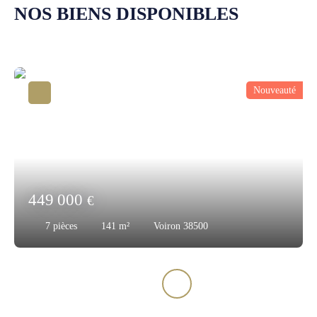
NOS BIENS DISPONIBLES
Nouveauté
449 000
€
7
pièces
141
m²
Voiron 38500