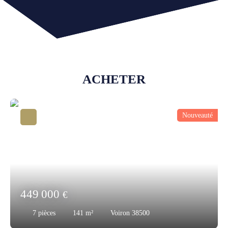
ACHETER
Nouveauté
449 000
€
7
pièces
141
m²
Voiron 38500