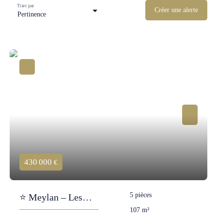
Trier par
Créer une alerte
Pertinence
430 000
€
5
pièces
⭐ Meylan – Les
107
m²
Parcs de