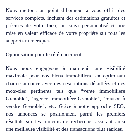
L’appartement bénéficie
Nous mettons un point d’honneur à vous offrir des
également d’une excellente
performance énergétique
services complets, incluant des estimations gratuites et
(DPE B - GES A), gage de
précises de votre bien, un suivi personnalisé et une
confort et de faibles
mise en valeur efficace de votre propriété sur tous les
consommations. Une cave
supports numériques.
complète le bien. Un garage
fermé est proposé en
supplément au prix de 20
Optimisation pour le référencement
000 €. Les + qui font la
différence : ✓ Résidence de
Nous nous engageons à maintenir une visibilité
standing ✓ 107 m² ✓ 4
maximale pour nos biens immobiliers, en optimisant
chambres ✓ Terrasse avec
chaque annonce avec des descriptions détaillées et des
vue sur Belledonne ✓
Équipements privatifs de la
mots-clés pertinents tels que “vente immobilière
copropriété (piscine, tennis,
Grenoble”, “agence immobilière Grenoble”, “maison à
club-house, pétanque) ✓
vendre Grenoble”, etc. Grâce à notre approche SEO,
DPE B / GES A ✓ Garage
nos annonces se positionnent parmi les premiers
possible Certains
appartements offrent des
résultats sur les moteurs de recherche, assurant ainsi
mètres carrés… Celui-ci
une meilleure visibilité et des transactions plus rapides.