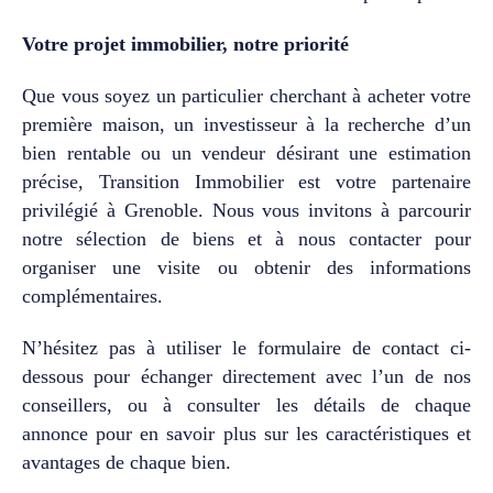
offre une qualité de vie.
Contactez Transition
Votre projet immobilier, notre priorité
Immobilier dès aujourd’hui
pour organiser une visite et
Que vous soyez un particulier cherchant à acheter votre
découvrir pourquoi les Parcs
de Maupertuis demeurent
première maison, un investisseur à la recherche d’un
l’une des adresses les plus
bien rentable ou un vendeur désirant une estimation
convoitées de
précise, Transition Immobilier est votre partenaire
l’agglomération grenobloise.
privilégié à Grenoble. Nous vous invitons à parcourir
notre sélection de biens et à nous contacter pour
organiser une visite ou obtenir des informations
complémentaires.
N’hésitez pas à utiliser le formulaire de contact ci-
dessous pour échanger directement avec l’un de nos
conseillers, ou à consulter les détails de chaque
annonce pour en savoir plus sur les caractéristiques et
avantages de chaque bien.