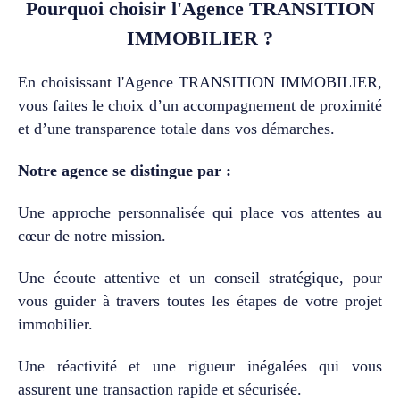
Pourquoi choisir l'Agence TRANSITION
cuisine, quatre chambres et
IMMOBILIER ?
une salle de bains
complètent un agencement
aussi fonctionnel
En choisissant l'Agence TRANSITION IMMOBILIER,
qu’agréable à vivre. Mais le
vous faites le choix d’un accompagnement de proximité
véritable privilège se trouve
et d’une transparence totale dans vos démarches.
à l’extérieur… Les Parcs de
Maupertuis offrent à leurs
résidents un cadre de vie
Notre agence se distingue par :
exceptionnel avec des
équipements privatifs
Une approche personnalisée qui place vos attentes au
accessibles uniquement aux
cœur de notre mission.
copropriétaires :
PiscineClub-houseCourts de
Une écoute attentive et un conseil stratégique, pour
tennisTerrain de
pétanqueMagnifiques
vous guider à travers toutes les étapes de votre projet
espaces verts parfaitement
immobilier.
entretenusUn environnement
rare, où l’on profite
Une réactivité et une rigueur inégalées qui vous
pleinement des beaux jours
assurent une transaction rapide et sécurisée.
sans quitter sa résidence.