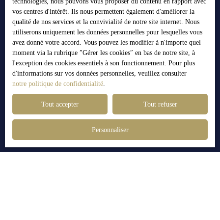
technologies, nous pouvons vous proposer du contenu en rapport avec
vos centres d'intérêt. Ils nous permettent également d'améliorer la
Nicolas BARTAUX
qualité de nos services et la convivialité de notre site internet. Nous
Agent Immobilier
utiliserons uniquement les données personnelles pour lesquelles vous
avez donné votre accord. Vous pouvez les modifier à n'importe quel
Grenoble et alentours
moment via la rubrique ″Gérer les cookies″ en bas de notre site, à
l'exception des cookies essentiels à son fonctionnement. Pour plus
+33 6 72 30 41 22
d'informations sur vos données personnelles, veuillez consulter
Envoyer un e-mail
notre politique de confidentialité
.
Tout accepter
Tout refuser
Publié le 10/08/2023 par
Personnaliser
Nicolas BARTAUX
Nicolas Bartaux, Agent Immobilier et gérant de la société, se distingue
par sa capacité à anticiper les tendances évolutives du marché
immobilier. Doté d'une écoute attentive, il s'immerge dans les
aspirations de ses clients, les guidant avec assurance du premier contact
avec les intervenants essentiels jusqu'à la concrétisation par la signature
finale.