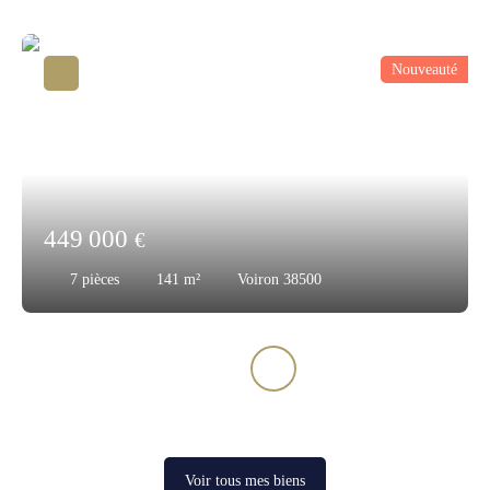
Nouveauté
449 000
€
7
pièces
141
m²
Voiron 38500
Voir tous mes biens