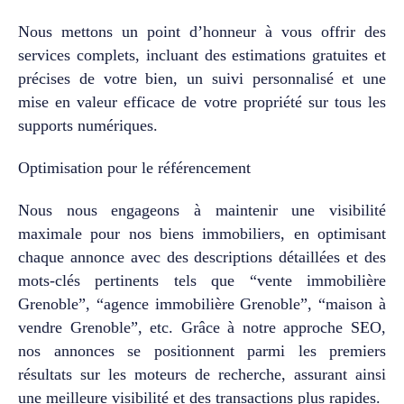
atelier, espace
Nous mettons un point d’honneur à vous offrir des
professionnel, salle de
loisirs, stockage ou
services complets, incluant des estimations gratuites et
création d’une surface
précises de votre bien, un suivi personnalisé et une
habitable
mise en valeur efficace de votre propriété sur tous les
complémentaire. La
supports numériques.
propriété profite d’une
vue dégagée
remarquable sur
Optimisation pour le référencement
Grenoble et le massif
du Vercors, sans aucun
Nous nous engageons à maintenir une visibilité
vis-à-vis, dans un
maximale pour nos biens immobiliers, en optimisant
environnement
chaque annonce avec des descriptions détaillées et des
résidentiel
particulièrement
mots-clés pertinents tels que “vente immobilière
recherché aux portes
Grenoble”, “agence immobilière Grenoble”, “maison à
de la ville. De
vendre Grenoble”, etc. Grâce à notre approche SEO,
nombreux travaux
nos annonces se positionnent parmi les premiers
d’amélioration
énergétique ont déjà
résultats sur les moteurs de recherche, assurant ainsi
été réalisés
une meilleure visibilité et des transactions plus rapides.