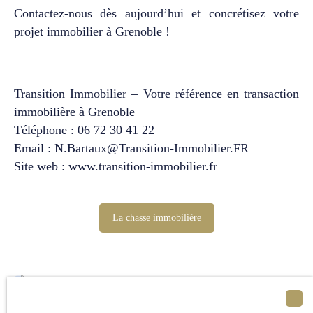
Contactez-nous dès aujourd’hui et concrétisez votre
préservé. Un bien à
fort potentiel dans l’un
projet immobilier à Grenoble !
des secteurs
résidentiels les plus
convoités de
l’agglomération
Transition Immobilier – Votre référence en transaction
grenobloise.
immobilière à Grenoble
Téléphone : 06 72 30 41 22
Email :
N.Bartaux@Transition-Immobilier.FR
Site web :
www.transition-immobilier.fr
La chasse immobilière