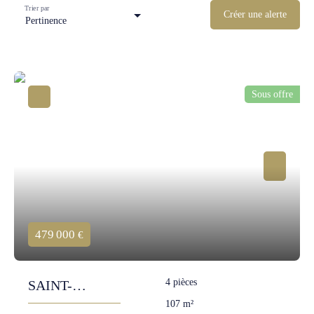
Trier par
Créer une alerte
Pertinence
Sous offre
479 000
€
4
pièces
SAINT-
107
m²
MARTIN-LE-