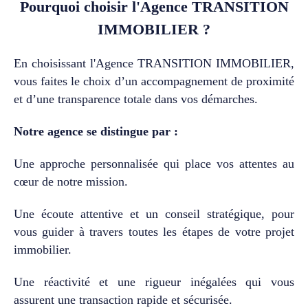
Pourquoi choisir l'Agence TRANSITION
séduira les acquéreurs
IMMOBILIER ?
en quête d’espace, de
nature et de
confidentialité. La
En choisissant l'Agence TRANSITION IMMOBILIER,
maison offre une
vous faites le choix d’un accompagnement de proximité
configuration familiale
et d’une transparence totale dans vos démarches.
confortable avec :un
vaste séjour
lumineux,trois
Notre agence se distingue par :
chambres,une salle de
bain,une cuisine
Une approche personnalisée qui place vos attentes au
fonctionnelle,ainsi
cœur de notre mission.
qu’un sous-sol complet
avec dépendances et
Une écoute attentive et un conseil stratégique, pour
fort potentiel
d’aménagement. Le
vous guider à travers toutes les étapes de votre projet
sous-sol développe
immobilier.
environ 112 m²
supplémentaires,
Une réactivité et une rigueur inégalées qui vous
laissant envisager de
assurent une transaction rapide et sécurisée.
multiples possibilités :