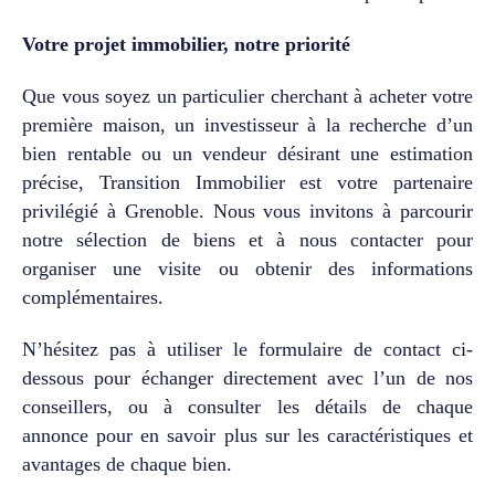
:assainissement
entièrement refait et
Votre projet immobilier, notre priorité
dimensionné pour 6
personnes,isolation des
Que vous soyez un particulier cherchant à acheter votre
combles par
projection,installation
première maison, un investisseur à la recherche d’un
d’une VMC double
bien rentable ou un vendeur désirant une estimation
flux,pompe à chaleur
précise, Transition Immobilier est votre partenaire
récemment
privilégié à Grenoble. Nous vous invitons à parcourir
installée,cheminée
notre sélection de biens et à nous contacter pour
Godin labellisée
Flamme Verte,Cette
organiser une visite ou obtenir des informations
maison représente une
complémentaires.
opportunité rare sur le
secteur pour des
N’hésitez pas à utiliser le formulaire de contact ci-
acquéreurs recherchant
dessous pour échanger directement avec l’un de nos
un cadre de vie
privilégié, à proximité
conseillers, ou à consulter les détails de chaque
immédiate de
annonce pour en savoir plus sur les caractéristiques et
Grenoble, tout en
avantages de chaque bien.
bénéficiant d’un
environnement naturel