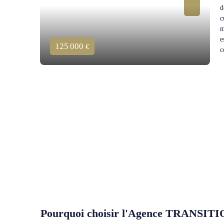
d
c
m
e
125 000
€
c
a
p
p
c
Pourquoi choisir l'Agence TRANSI