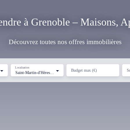
endre à Grenoble – Maisons, Ap
Découvrez toutes nos offres immobilières
Localisation
Budget max (€)
S
Saint-Martin-d'Hères (38400)