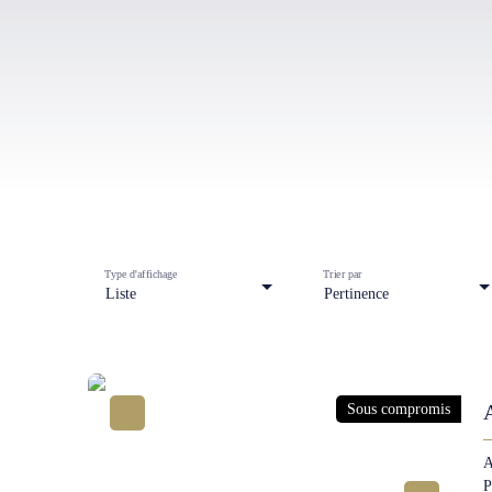
Type d'affichage
Trier par
Liste
Pertinence
Sous compromis
A
P