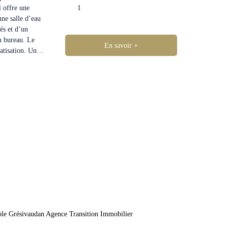
l offre une
1
une salle d’eau
és et d’un
n bureau. Le
En savoir +
atisation. Un
ur stationner ou
ité pour un
 proche des