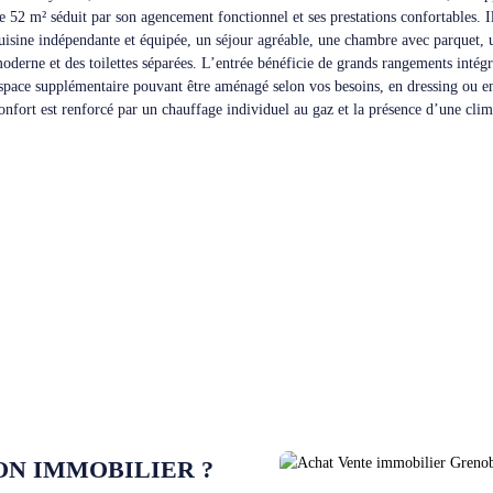
e 52 m² séduit par son agencement fonctionnel et ses prestations confortables. I
uisine indépendante et équipée, un séjour agréable, une chambre avec parquet, 
oderne et des toilettes séparées. L’entrée bénéficie de grands rangements intégr
space supplémentaire pouvant être aménagé selon vos besoins, en dressing ou e
onfort est renforcé par un chauffage individuel au gaz et la présence d’une clim
tout majeur vient compléter ce bien : un grand garage fermé de 17 m², idéal po
our un espace de stockage sécurisé. Cet appartement est une véritable opportun
remier achat ou pour un investissement locatif, dans un emplacement pratique,
ommodités et des transports.
TION IMMOBILIER ?