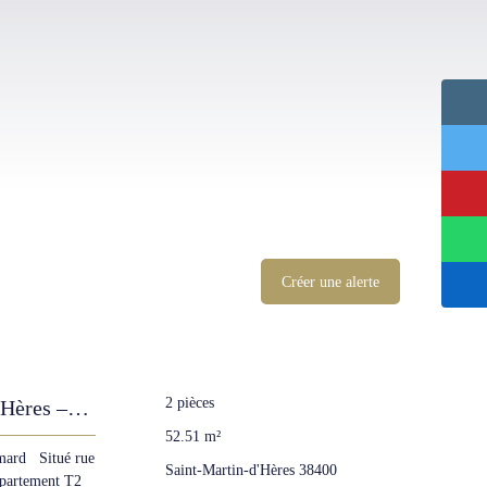
Créer une alerte
2
pièces
’Hères –
52.51
m²
ymard Situé rue
Saint-Martin-d'Hères 38400
ppartement T2